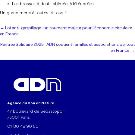
Les brosses à dents abîmées/détériorées
Un grand merci à toutes et tous !
Posts
← Loi anti-gaspillage : un tournant majeur pour l’économie circulaire
en France
navigation
Rentrée Solidaire 2025 : ADN soutient familles et associations partout
en France →
Agence du Don en Nature
47 boulevard de Sébastopol
75001 Paris
01 80 48 90 50