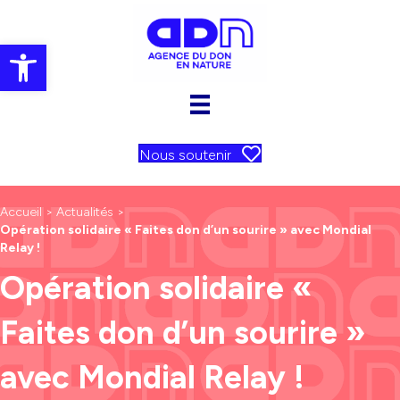
Ouvrir la barre d’outils
Nous soutenir
Accueil
>
Actualités
>
Opération solidaire « Faites don d’un sourire » avec Mondial
Relay !
Opération solidaire «
Faites don d’un sourire »
avec Mondial Relay !