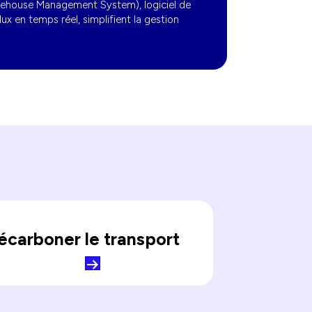
arehouse Management System), logiciel de
ux en temps réel, simplifient la gestion
écarboner le transport