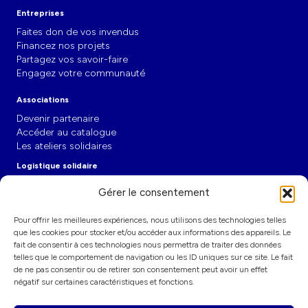
Entreprises
Faites don de vos invendus
Financez nos projets
Partagez vos savoir-faire
Engagez votre communauté
Associations
Devenir partenaire
Accéder au catalogue
Les ateliers solidaires
Logistique solidaire
L'entrepôt-école
Gérer le consentement
Les partenariats
Décarboner le transport
Pour offrir les meilleures expériences, nous utilisons des technologies telles
Actualités
que les cookies pour stocker et/ou accéder aux informations des appareils. Le
fait de consentir à ces technologies nous permettra de traiter des données
Communiqués de presse
telles que le comportement de navigation ou les ID uniques sur ce site. Le fait
Publications et tribunes
de ne pas consentir ou de retirer son consentement peut avoir un effet
Revue de presse
négatif sur certaines caractéristiques et fonctions.
Sur le terrain