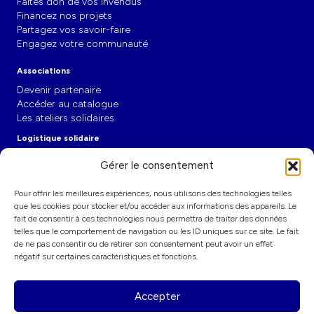
Faites don de vos invendus
Financez nos projets
Partagez vos savoir-faire
Engagez votre communauté
Associations
Devenir partenaire
Accéder au catalogue
Les ateliers solidaires
Logistique solidaire
L'entrepôt-école
Gérer le consentement
Les partenariats
Décarboner le transport
Pour offrir les meilleures expériences, nous utilisons des technologies telles
Actualités
que les cookies pour stocker et/ou accéder aux informations des appareils. Le
fait de consentir à ces technologies nous permettra de traiter des données
Communiqués de presse
telles que le comportement de navigation ou les ID uniques sur ce site. Le fait
Publications et tribunes
de ne pas consentir ou de retirer son consentement peut avoir un effet
Revue de presse
négatif sur certaines caractéristiques et fonctions.
Sur le terrain
Nous contacter
Accepter