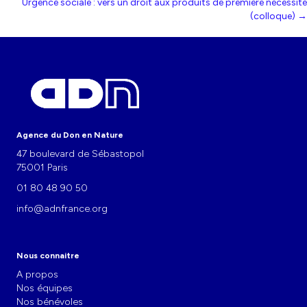
navigation
Urgence sociale : vers un droit aux produits de première nécessité
(colloque) →
Agence du Don en Nature
47 boulevard de Sébastopol
75001 Paris
01 80 48 90 50
info@adnfrance.org
Nous connaitre
A propos
Nos équipes
Nos bénévoles