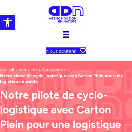
Ouvrir la barre d’outils
Nous soutenir
Accueil
>
Actualités
>
Sur le terrain
>
Notre pilote de cyclo-logistique avec Carton Plein pour une
logistique durable
Notre pilote de cyclo-
logistique avec Carton
Plein pour une logistique