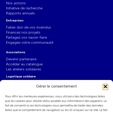
Nos actions
Initiative de recherche
Rapports annuels
Entreprises
Faites don de vos invendus
Financez nos projets
Partagez vos savoir-faire
Engagez votre communauté
Associations
Devenir partenaire
Accéder au catalogue
Les ateliers solidaires
Logistique solidaire
L'entrepôt-école
Gérer le consentement
Les partenariats
Décarboner le transport
Pour offrir les meilleures expériences, nous utilisons des technologies telles
Actualités
que les cookies pour stocker et/ou accéder aux informations des appareils. Le
fait de consentir à ces technologies nous permettra de traiter des données
Communiqués de presse
telles que le comportement de navigation ou les ID uniques sur ce site. Le fait
Publications et tribunes