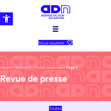
Ouvrir la barre d’outils
Nous soutenir
Accueil
>
Actualités
>
Revue de presse
>
Page 3
Revue de presse
Toutes