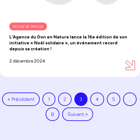
REVUE DE PRESSE
L’Agence du Don en Nature lance la 16e édition de son
initiative « Noël solidaire », un événement record
depuis sa création !
2 décembre 2024
« Précédent
1
2
3
4
5
…
8
Suivant »