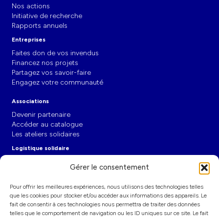
Nos actions
Initiative de recherche
Rapports annuels
Entreprises
Faites don de vos invendus
Financez nos projets
Partagez vos savoir-faire
Engagez votre communauté
Associations
Devenir partenaire
Accéder au catalogue
Les ateliers solidaires
Logistique solidaire
L'entrepôt-école
Gérer le consentement
Les partenariats
Décarboner le transport
Pour offrir les meilleures expériences, nous utilisons des technologies telles
Actualités
que les cookies pour stocker et/ou accéder aux informations des appareils. Le
fait de consentir à ces technologies nous permettra de traiter des données
Communiqués de presse
telles que le comportement de navigation ou les ID uniques sur ce site. Le fait
Publications et tribunes